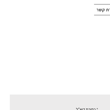
רת קשר
כתובת דוא״ל